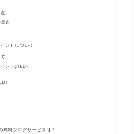
意点
注意点
メイン）について
いて
イン（gTLD）
LD）
の無料ブログサービスは？