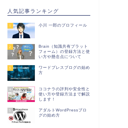
人気記事ランキング
小川 一郎のプロフィール
1
Brain（知識共有プラット
2
フォーム）の登録方法と使
い方や懸念点について
ワードプレスブログの始め
3
方
ココナラの評判や安全性と
4
使い方や登録方法まで解説
します！
アダルトWordPressブロ
5
グの始め方