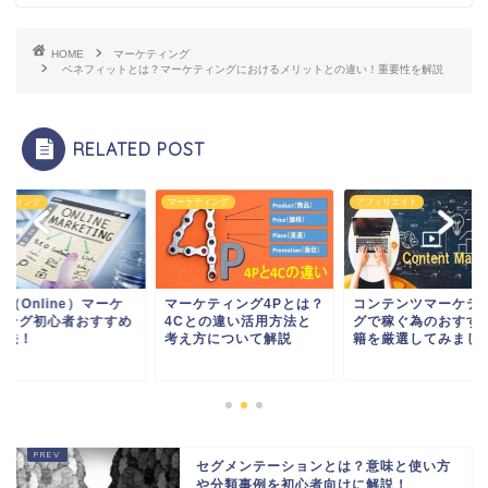
HOME
マーケティング
ベネフィットとは？マーケティングにおけるメリットとの違い！重要性を解説
RELATED POST
ケティング
マーケティング
アフィリエイト
b（Online）マーケ
マーケティング4Pとは？
コンテンツマーケテ
ィング初心者おすすめ
4Cとの違い活用方法と
グで稼ぐ為のおすす
強法！
考え方について解説
籍を厳選してみまし
セグメンテーションとは？意味と使い方
や分類事例を初心者向けに解説！