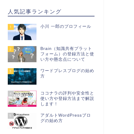
人気記事ランキング
小川 一郎のプロフィール
1
Brain（知識共有プラット
2
フォーム）の登録方法と使
い方や懸念点について
ワードプレスブログの始め
3
方
ココナラの評判や安全性と
4
使い方や登録方法まで解説
します！
アダルトWordPressブロ
5
グの始め方